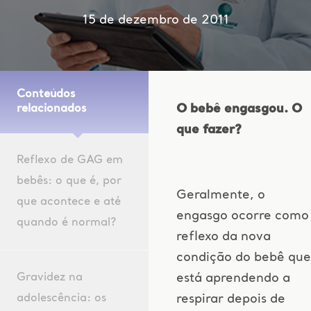
15 de dezembro de 2011
Conteúdos
O bebê engasgou. O
relacionados
que fazer?
Reflexo de GAG em
bebês: o que é, por
Geralmente, o
que acontece e até
engasgo ocorre como
quando é normal?
reflexo da nova
condição do bebê que
Gravidez na
está aprendendo a
adolescência: os
respirar depois de