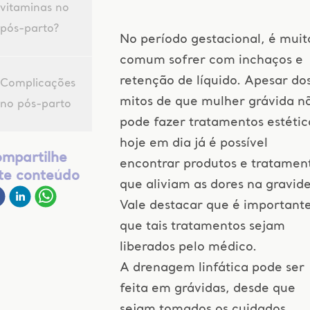
vitaminas no
pós-parto?
No período gestacional, é muit
comum sofrer com inchaços e
retenção de líquido. Apesar do
Complicações
mitos de que mulher grávida n
no pós-parto
pode fazer tratamentos estétic
hoje em dia já é possível
mpartilhe
encontrar produtos e tratamen
te conteúdo
que aliviam as dores na gravide
Vale destacar que é important
que tais tratamentos sejam
liberados pelo médico.
A drenagem linfática pode ser
feita em grávidas, desde que
sejam tomados os cuidados