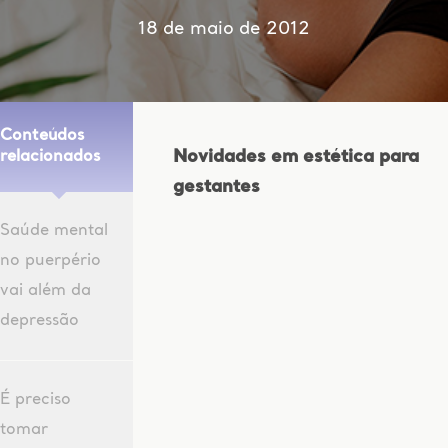
18 de maio de 2012
Conteúdos
Novidades em estética para
relacionados
gestantes
Saúde mental
no puerpério
vai além da
depressão
É preciso
tomar