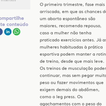
intensos
O primeiro trimestre, fase mais
arriscada, em que as chances d
ompartilhe
um aborto espontâneo são
ste conteúdo
maiores, recomenda repouso,
caso a mulher não tenha
praticado exercícios antes. Já a
mulheres habituadas à prática
esportiva podem manter a roti
de treino, desde que mais leve.
Os treinos de musculação pod
continuar, mas sem pegar muit
peso ou fazer movimentos que
exigem demais do abdômen,
como o leg press. Os
agachamentos com o peso do