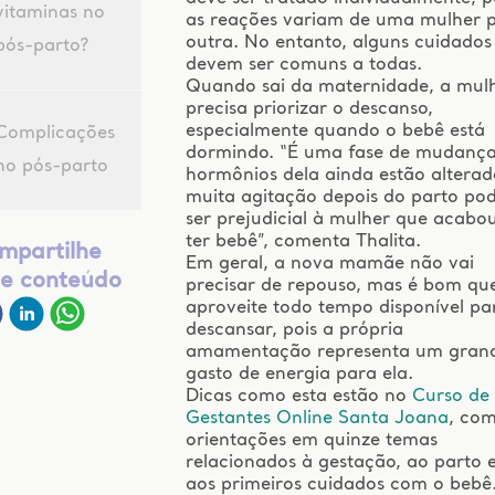
vitaminas no
as reações variam de uma mulher 
outra. No entanto, alguns cuidados
pós-parto?
devem ser comuns a todas.
Quando sai da maternidade, a mul
precisa priorizar o descanso,
especialmente quando o bebê está
Complicações
dormindo. “É uma fase de mudança
no pós-parto
hormônios dela ainda estão alterad
muita agitação depois do parto po
ser prejudicial à mulher que acabo
ter bebê”, comenta Thalita.
mpartilhe
Em geral, a nova mamãe não vai
te conteúdo
precisar de repouso, mas é bom qu
aproveite todo tempo disponível pa
descansar, pois a própria
amamentação representa um gran
gasto de energia para ela.
Dicas como esta estão no
Curso de
Gestantes Online Santa Joana
, co
orientações em quinze temas
relacionados à gestação, ao parto 
aos primeiros cuidados com o bebê