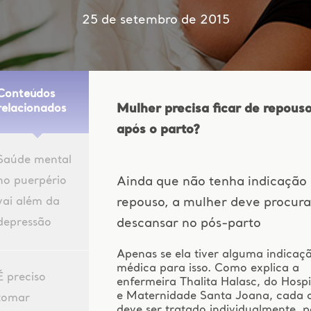
25 de setembro de 2015
Conteúdos
Mulher precisa ficar de repous
relacionados
após o parto?
Saúde mental
no puerpério
Ainda que não tenha indicação
vai além da
repouso, a mulher deve procura
depressão
descansar no pós-parto
Apenas se ela tiver alguma indicaç
médica para isso. Como explica a
É preciso
enfermeira Thalita Halasc, do Hospi
e Maternidade Santa Joana, cada 
tomar
deve ser tratado individualmente, p