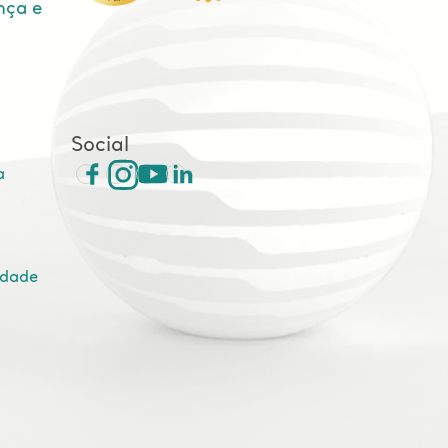
nça e
e
Social
a
idade