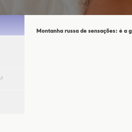
Montanha russa de sensações: é a gr
a
o?