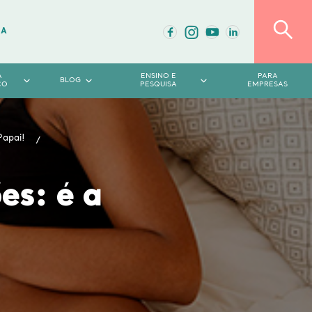
DA
A
ENSINO E
PARA
BLOG
CO
PESQUISA
EMPRESAS
Papai!
es: é a