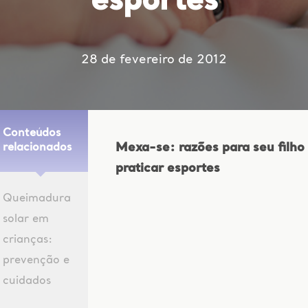
esportes
28 de fevereiro de 2012
Conteúdos
Mexa-se: razões para seu filho
relacionados
praticar esportes
Queimadura
solar em
crianças:
prevenção e
cuidados