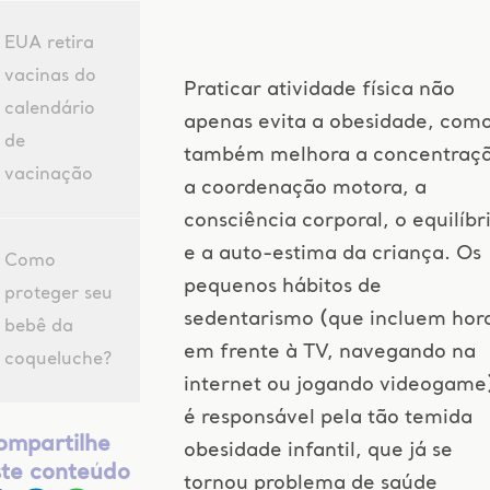
EUA retira
vacinas do
Praticar atividade física não
calendário
apenas evita a obesidade, com
de
também melhora a concentraçã
vacinação
a coordenação motora, a
consciência corporal, o equilíbr
e a auto-estima da criança. Os
Como
pequenos hábitos de
proteger seu
sedentarismo (que incluem hor
bebê da
em frente à TV, navegando na
coqueluche?
internet ou jogando videogame
é responsável pela tão temida
ompartilhe
obesidade infantil, que já se
ste conteúdo
tornou problema de saúde