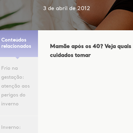
3 de abril de 2012
Conteúdos
Mamãe após os 40? Veja quais
relacionados
cuidados tomar
Frio na
gestação:
atenção aos
perigos do
inverno
Inverno: