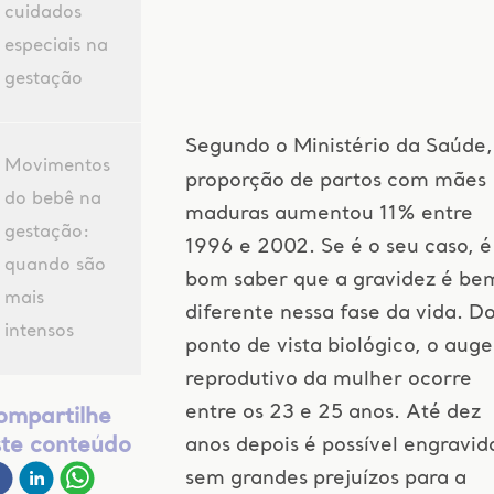
cuidados
especiais na
gestação
Segundo o Ministério da Saúde,
Movimentos
proporção de partos com mães
do bebê na
maduras aumentou 11% entre
gestação:
1996 e 2002. Se é o seu caso, é
quando são
bom saber que a gravidez é be
mais
diferente nessa fase da vida. D
intensos
ponto de vista biológico, o auge
reprodutivo da mulher ocorre
entre os 23 e 25 anos. Até dez
ompartilhe
anos depois é possível engravid
ste conteúdo
sem grandes prejuízos para a