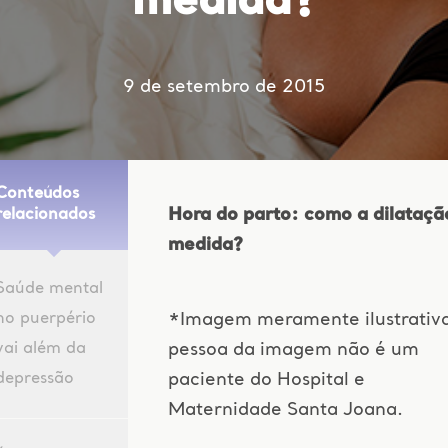
medida?
9 de setembro de 2015
Conteúdos
Hora do parto: como a dilataçã
relacionados
medida?
Saúde mental
no puerpério
*Imagem meramente ilustrativa
vai além da
pessoa da imagem não é um
depressão
paciente do Hospital e
Maternidade Santa Joana.