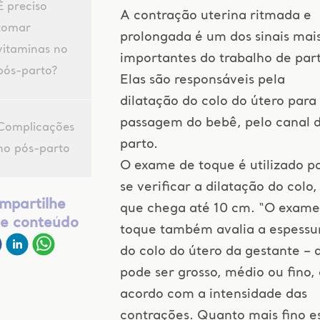
É preciso
A contração uterina ritmada e
tomar
prolongada é um dos sinais mai
vitaminas no
importantes do trabalho de part
pós-parto?
Elas são responsáveis pela
dilatação do colo do útero para
passagem do bebê, pelo canal 
Complicações
parto.
no pós-parto
O exame de toque é utilizado p
se verificar a dilatação do colo,
mpartilhe
que chega até 10 cm. “O exame
te conteúdo
toque também avalia a espessu
do colo do útero da gestante – 
pode ser grosso, médio ou fino,
acordo com a intensidade das
contrações. Quanto mais fino e