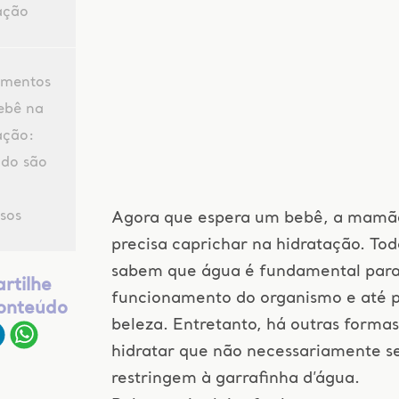
ação
mentos
ebê na
ação:
do são
nsos
Agora que espera um bebê, a mamã
precisa caprichar na hidratação. Tod
sabem que água é fundamental par
rtilhe
funcionamento do organismo e até p
conteúdo
beleza. Entretanto, há outras formas
hidratar que não necessariamente s
restringem à garrafinha d’água.