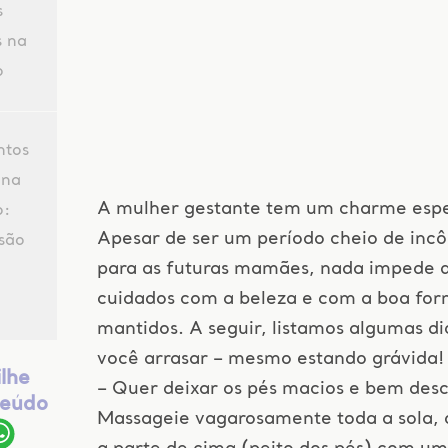
s
s na
o
ntos
 na
A mulher gestante tem um charme espe
o:
Apesar de ser um período cheio de in
são
para as futuras mamães, nada impede 
cuidados com a beleza e com a boa fo
mantidos. A seguir, listamos algumas di
você arrasar – mesmo estando grávida!
lhe
– Quer deixar os pés macios e bem des
teúdo
Massageie vagarosamente toda a sola, 