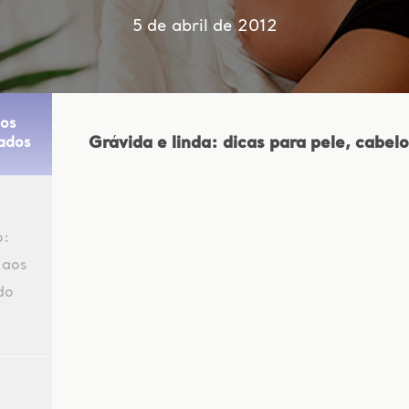
5 de abril de 2012
os
Grávida e linda: dicas para pele, cabel
ados
o:
 aos
do