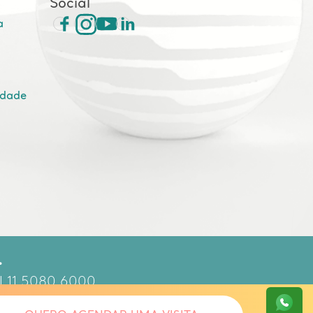
Social
a
idade
.
 | 11 5080 6000
90.587