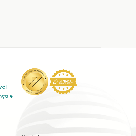
vel
nça e
e