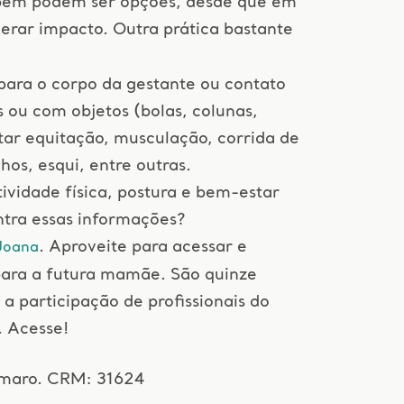
bém podem ser opções, desde que em
erar impacto. Outra prática bastante
ara o corpo da gestante ou contato
as ou com objetos (bolas, colunas,
itar equitação, musculação, corrida de
os, esqui, entre outras.
tividade física, postura e bem-estar
ntra essas informações?
. Aproveite para acessar e
 Joana
para a futura mamãe. São quinze
a participação de profissionais do
. Acesse!
Amaro. CRM: 31624