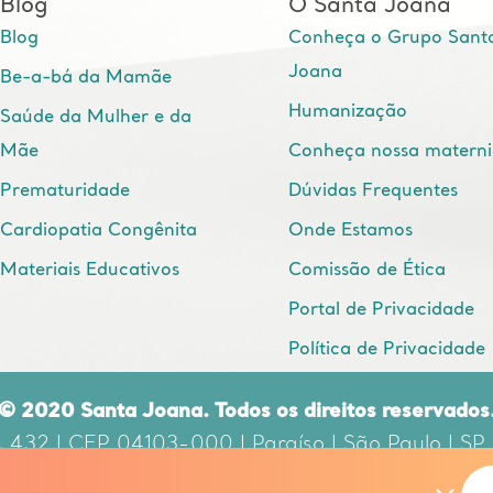
Blog
O Santa Joana
Blog
Conheça o Grupo Sant
Joana
Be-a-bá da Mamãe
Humanização
Saúde da Mulher e da
Mãe
Conheça nossa matern
Prematuridade
Dúvidas Frequentes
Cardiopatia Congênita
Onde Estamos
Materiais Educativos
Comissão de Ética
Portal de Privacidade
Política de Privacidade
© 2020 Santa Joana. Todos os direitos reservados
, 432 | CEP 04103-000 | Paraíso | São Paulo | SP
nsável Técnico: DR. EDUARDO CORDIOLI | CRM: 