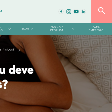
DA
A
ENSINO E
PARA
BLOG
CO
PESQUISA
EMPRESAS
 Físicos?
u deve
s?