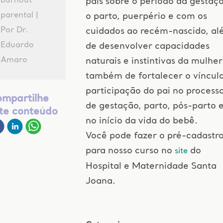
burnout
pais sobre o período da gestaçã
parental |
o parto, puerpério e com os
Por Dr.
cuidados ao recém-nascido, a
Eduardo
de desenvolver capacidades
Amaro
naturais e instintivas da mulher
também de fortalecer o víncul
participação do pai no process
mpartilhe
de gestação, parto, pós-parto 
te conteúdo
no início da vida do bebê.
Você pode fazer o pré-cadastr
para nosso curso no
do
site
Hospital e Maternidade Santa
Joana.