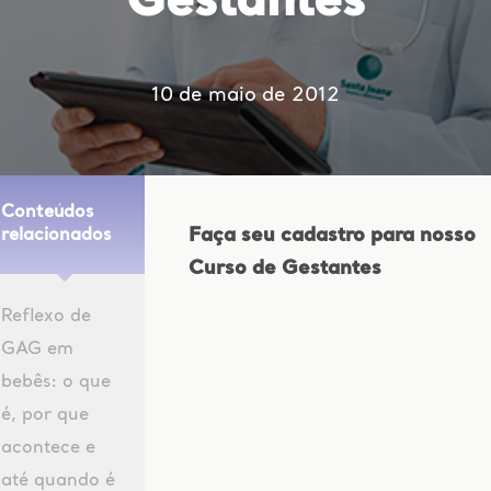
Gestantes
10 de maio de 2012
Conteúdos
Faça seu cadastro para nosso
relacionados
Curso de Gestantes
Reflexo de
GAG em
bebês: o que
é, por que
acontece e
até quando é