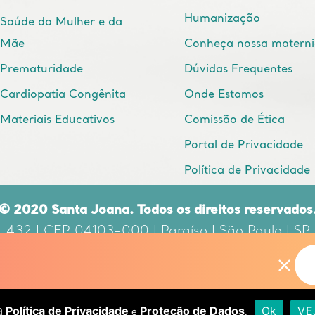
Humanização
Saúde da Mulher e da
Mãe
Conheça nossa matern
Prematuridade
Dúvidas Frequentes
Cardiopatia Congênita
Onde Estamos
Materiais Educativos
Comissão de Ética
Portal de Privacidade
Política de Privacidade
© 2020 Santa Joana. Todos os direitos reservados
, 432 | CEP 04103-000 | Paraíso | São Paulo | SP
nsável Técnico: DR. EDUARDO CORDIOLI | CRM: 
a
Política de Privacidade
Proteção de Dados
Ok
VE
e
.