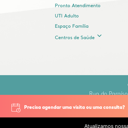
Pronto Atendimento
UTI Adulto
Espaço Família
Centros de Saúde
Rua do Paraíso
Respo
Precisa agendar uma visita ou uma consulta?
Atualizamos noss