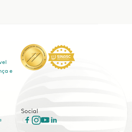
vel
nça e
e
Social
a