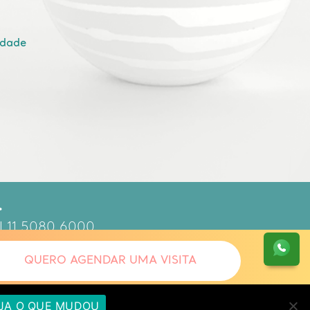
idade
.
 | 11 5080 6000
90.587
QUERO AGENDAR UMA VISITA
JA O QUE MUDOU