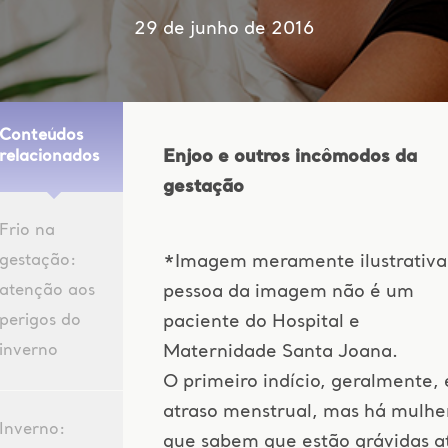
29 de junho de 2016
Conteúdos
Enjoo e outros incômodos da
relacionados
gestação
Frio na
gestação:
*Imagem meramente ilustrativa
atenção aos
pessoa da imagem não é um
perigos do
paciente do Hospital e
inverno
Maternidade Santa Joana.
O primeiro indício, geralmente, 
atraso menstrual, mas há mulhe
Inverno:
que sabem que estão grávidas a