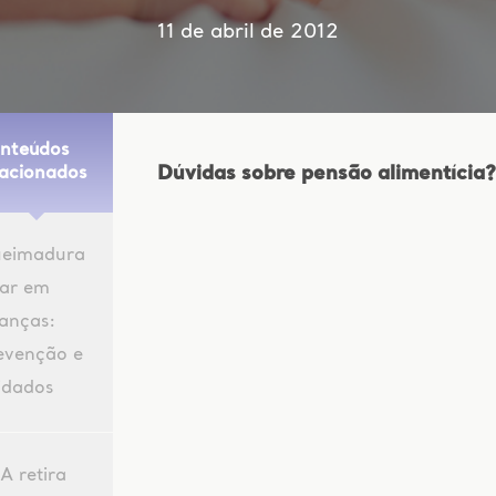
11 de abril de 2012
nteúdos
Dúvidas sobre pensão alimentícia?
lacionados
eimadura
lar em
ianças:
evenção e
idados
A retira