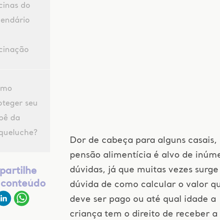
cinas do
lendário
cinação
omo
oteger seu
bê da
queluche?
Dor de cabeça para alguns casais,
pensão alimentícia é alvo de inúm
dúvidas, já que muitas vezes surge
artilhe
 conteúdo
dúvida de como calcular o valor q
deve ser pago ou até qual idade a
criança tem o direito de receber a