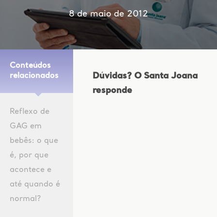
8 de maio de 2012
Conteúdos
Dúvidas? O Santa Joana
relacionados
responde
Reflexo de
GAG em
bebês: o que
é, por que
acontece e
até quando é
normal?