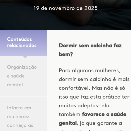
19 de novembro de 2025
Conteúdos
Dormir sem calcinha faz
relacionados
bem?
Organização
Para algumas mulheres,
e saúde
dormir sem calcinha é mais
mental
confortável. Mas não é só
isso que faz esta prática ter
muitas adeptas: ela
Infarto em
também
favorece a saúde
mulheres:
genital
, já que garante a
conheça as