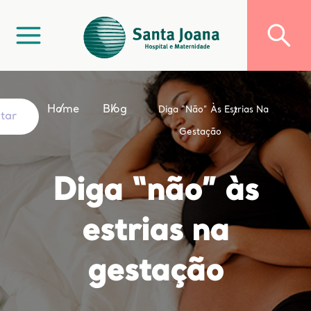
Home
Blog
Diga “não” Às Estrias Na
ltar
Gestação
Diga “não” às
estrias na
gestação