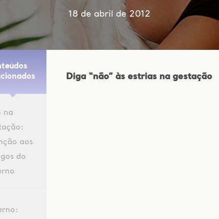
18 de abril de 2012
teúdos
Diga “não” às estrias na gestação
acionados
o na
tação:
nção aos
igos do
erno
erno: