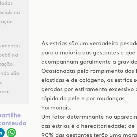
dados
eciais na
tação
As estrias são um verdadeiro pesad
imentos
para a maioria das gestantes e que
bebê na
acompanham geralmente a gravide
tação:
Ocasionadas pelo rompimento das f
ndo são
elásticas e de colágeno, as estrias 
s
geradas por estiramento excessivo 
ensos
rápido da pele e por mudanças
hormonais.
artilhe
Um fator determinante no apareci
 conteúdo
das estrias é a hereditariedade; de
90% das gestantes terão uma mar