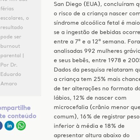
San Diego (EUA), concluíram 
férias
o risco de a criança nascer co
escolares, o
síndrome alcoólica fetal é maio
resultado
se a ingestão de bebidas ocorr
pode ser
entre a 7ª e a 12ª semana. For
burnout
analisadas 992 mulheres grávi
parental |
e seus bebês, entre 1978 e 200
Por Dr.
Dados da pesquisa relataram q
Eduardo
a criança tem 25% mais chanc
Amaro
de ter alterações no formato d
lábios, 12% de nascer com
microcefalia (crânio menor qu
mpartilhe
te conteúdo
comum), 16% de registrar peso
inferior à média e 18% de
apresentar altura abaixo do