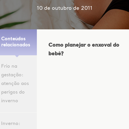
10 de outubro de 2011
Conteúdos
Como planejar o enxoval do
relacionados
bebê?
Frio na
gestação:
atenção aos
perigos do
inverno
Inverno: