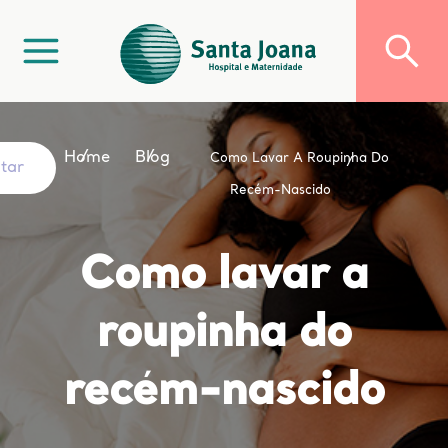
Home
Blog
Como Lavar A Roupinha Do
ltar
Recém-Nascido
Como lavar a
roupinha do
recém-nascido