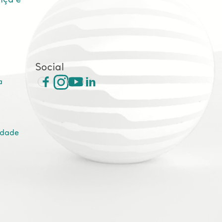
nça e
e
Social
a
idade