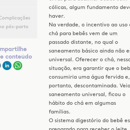
cólicas, algum fundamento dev
haver.
Complicações
Na verdade, o incentivo ao uso
no pós-parto
chá para bebês vem de um
passado distante, no qual o
mpartilhe
saneamento básico ainda não e
te conteúdo
universal. Oferecer o chá, ness
situação, era garantir que o be
consumiria uma água fervida e,
portanto, descontaminada. Veio
saneamento universal, ficou o
hábito do chá em algumas
famílias.
O sistema digestório do bebê es
preparado para receber o leite