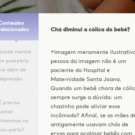
Conteúdos
Chá diminui a cólica do bebê?
relacionados
Saúde mental
*Imagem meramente ilustrativa
no puerpério
pessoa da imagem não é um
vai além da
paciente do Hospital e
depressão
Maternidade Santa Joana.
Quando um bebê chora de cólic
sempre surge a dúvida: um
É preciso
chazinho pode aliviar esse
tomar
incômodo? Afinal, se as mães d
vitaminas no
antigamente usavam chás de
pós-parto?
ervas para acalmar bebês com