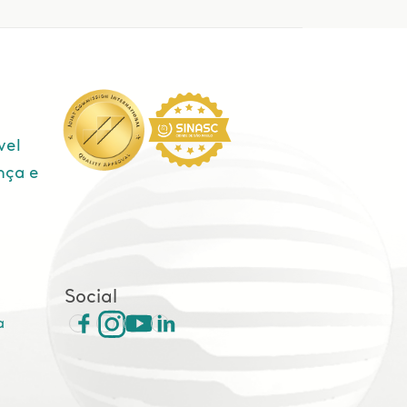
vel
nça e
e
Social
a