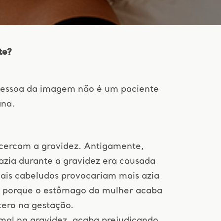
te?
pessoa da imagem não é um paciente
ana.
 cercam a gravidez. Antigamente,
zia durante a gravidez era causada
ais cabeludos provocariam mais azia
e porque o estômago da mulher acaba
ero na gestação.
mal na gravidez, acaba prejudicando