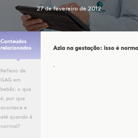
27 de fevereiro de 2012
Conteúdos
Azia na gestação: isso é norma
relacionados
.
Reflexo de
GAG em
bebês: o que
é, por que
acontece e
até quando é
normal?