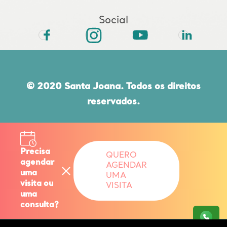
Social
© 2020 Santa Joana. Todos os direitos
reservados.
Rua do Paraíso, 432 | CEP 04103-000 |
Paraíso | São Paulo | SP | 11 5080 6000
Precisa
QUERO
agendar
AGENDAR
uma
UMA
Responsável Técnico: DR. EDUARDO
visita ou
VISITA
uma
CORDIOLI | CRM: 90.587
consulta?