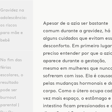
Gravidez na
adolescência:
Apesar de a azia ser bastante
os riscos
comum durante a gravidez, há
para mãe e
alguns cuidados que evitam es
bebê
desconforto. Em primeiro lugar
preciso entender por que a azi
No fim das
aparece durante a gestação,
férias
mesmo em mulheres que nunc
escolares, o
sofreram com isso. Ela é causa
resultado
pelas mudanças hormonais e d
pode ser
corpo. Como o útero ocupa ca
burnout
vez mais espaço, o estômago e
parental |
intestino ficam pressionados e 