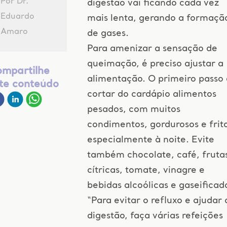
Por Dr.
digestão vai ficando cada vez
Eduardo
mais lenta, gerando a formaçã
Amaro
de gases.
Para amenizar a sensação de
queimação, é preciso ajustar a
mpartilhe
alimentação. O primeiro passo 
te conteúdo
cortar do cardápio alimentos
pesados, com muitos
condimentos, gordurosos e frito
especialmente à noite. Evite
também chocolate, café, fruta
cítricas, tomate, vinagre e
bebidas alcoólicas e gaseificad
“Para evitar o refluxo e ajudar 
digestão, faça várias refeições