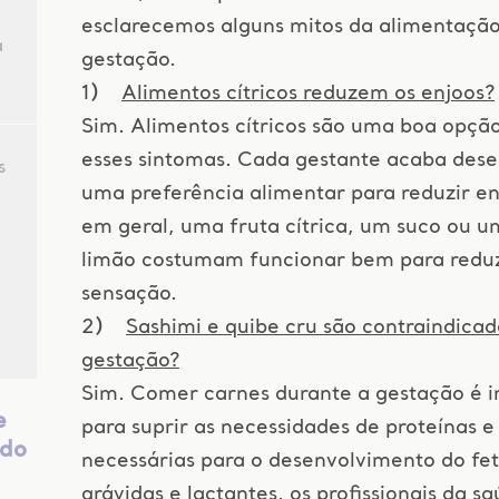
esclarecemos alguns mitos da alimentaçã
a
gestação.
1)
Alimentos cítricos reduzem os enjoos?
Sim. Alimentos cítricos são uma boa opção
esses sintomas. Cada gestante acaba des
s
uma preferência alimentar para reduzir e
em geral, uma fruta cítrica, um suco ou u
limão costumam funcionar bem para reduz
o
sensação.
2)
Sashimi e quibe cru são contraindicad
gestação?
Sim. Comer carnes durante a gestação é 
e
para suprir as necessidades de proteínas e 
údo
necessárias para o desenvolvimento do fet
grávidas e lactantes, os profissionais da s