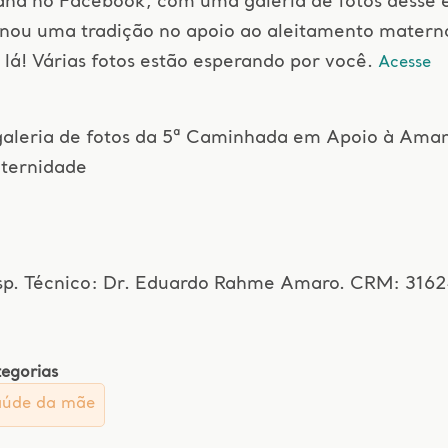
na no Facebook, com uma galeria de fotos desse ev
rnou uma tradição no apoio ao aleitamento matern
 lá! Várias fotos estão esperando por você.
Acesse
galeria de fotos da 5ª Caminhada em Apoio à Ama
ternidade
sp. Técnico: Dr. Eduardo Rahme Amaro. CRM: 3162
egorias
aúde da mãe