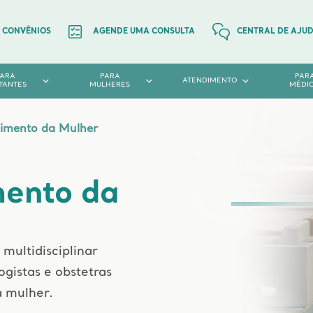
CONVÊNIOS
AGENDE UMA CONSULTA
CENTRAL DE AJU
PARA
PARA
PAR
ATENDIMENTO
TANTES
MULHERES
MÉDI
imento da Mulher
mento da
ultidisciplinar
ogistas e obstetras
a mulher.