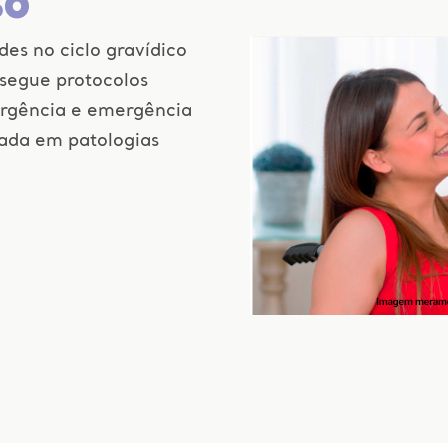
so
es no ciclo gravídico
segue protocolos
 urgência e emergência
zada em patologias