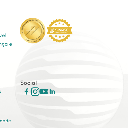
vel
nça e
e
Social
a
idade