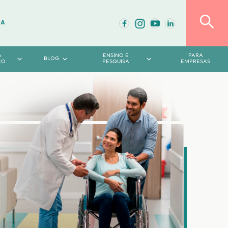
DA
A
ENSINO E
PARA
BLOG
CO
PESQUISA
EMPRESAS